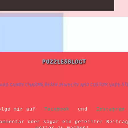
PUZZLESBLOGT
WAII CANDY CHARMS,RESIN JEWELRY AND CUSTOM VAPE ST
olge mir auf
Facebook
und
Instagram
ommentar oder sogar ein geteilter Beitra