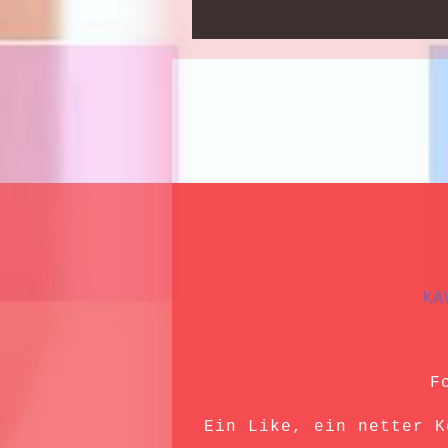
KA
F
Ein Like, ein netter K