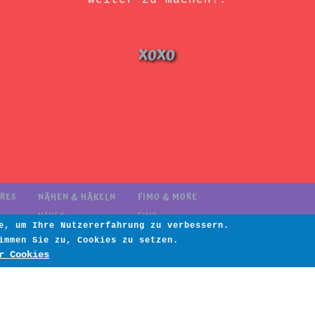
weiter zu machen!.
XOXO
URES
NÄHEN & HÄKELN
FIMO & MORE
NÄHEN
FIMO
e, um Ihre Nutzererfahrung zu verbessern.
HÄKELN
MORE
immen Sie zu, Cookies zu setzen.
EBAY
r Cookies